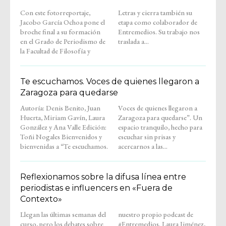
Con este fotorreportaje,
Letras y cierra también su
Jacobo García Ochoa pone el
etapa como colaborador de
broche final a su formación
Entremedios. Su trabajo nos
en el Grado de Periodismo de
traslada a...
la Facultad de Filosofía y
Te escuchamos. Voces de quienes llegaron a
Zaragoza para quedarse
Autoría: Denis Benito, Juan
Voces de quienes llegaron a
Huerta, Miriam Gavín, Laura
Zaragoza para quedarse”. Un
González y Ana Valle Edición:
espacio tranquilo, hecho para
Toñi Nogales Bienvenidos y
escuchar sin prisas y
bienvenidas a “Te escuchamos.
acercarnos a las...
Reflexionamos sobre la difusa línea entre
periodistas e influencers en «Fuera de
Contexto»
Llegan las últimas semanas del
nuestro propio podcast de
curso, pero los debates sobre
#Entremedios. Laura Jiménez,