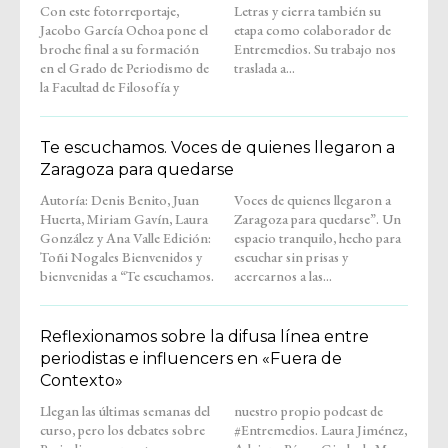
Con este fotorreportaje,
Letras y cierra también su
Jacobo García Ochoa pone el
etapa como colaborador de
broche final a su formación
Entremedios. Su trabajo nos
en el Grado de Periodismo de
traslada a...
la Facultad de Filosofía y
Te escuchamos. Voces de quienes llegaron a
Zaragoza para quedarse
Autoría: Denis Benito, Juan
Voces de quienes llegaron a
Huerta, Miriam Gavín, Laura
Zaragoza para quedarse”. Un
González y Ana Valle Edición:
espacio tranquilo, hecho para
Toñi Nogales Bienvenidos y
escuchar sin prisas y
bienvenidas a “Te escuchamos.
acercarnos a las...
Reflexionamos sobre la difusa línea entre
periodistas e influencers en «Fuera de
Contexto»
Llegan las últimas semanas del
nuestro propio podcast de
curso, pero los debates sobre
#Entremedios. Laura Jiménez,