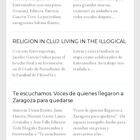
Entremedios con esta pieza.
para grandes marcas,
Gracias). Editora: Patricia
comenzó su andadura en
Gascón Vera. La periodista
redes sociales después...
zaragozana Sabina Banzo,
RELIGION IN CLUJ: LIVING IN THE ILLOGICAL
Con este fotorreportaje,
Letras y cierra también su
Jacobo García Ochoa pone el
etapa como colaborador de
broche final a su formación
Entremedios. Su trabajo nos
en el Grado de Periodismo de
traslada a...
la Facultad de Filosofía y
Te escuchamos. Voces de quienes llegaron a
Zaragoza para quedarse
Autoría: Denis Benito, Juan
Voces de quienes llegaron a
Huerta, Miriam Gavín, Laura
Zaragoza para quedarse”. Un
González y Ana Valle Edición:
espacio tranquilo, hecho para
Toñi Nogales Bienvenidos y
escuchar sin prisas y
bienvenidas a “Te escuchamos.
acercarnos a las...