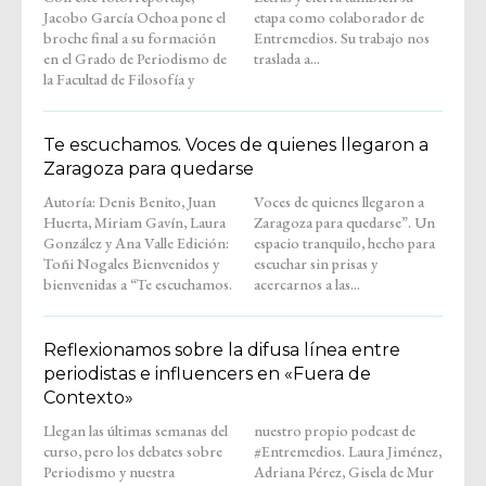
Jacobo García Ochoa pone el
etapa como colaborador de
broche final a su formación
Entremedios. Su trabajo nos
en el Grado de Periodismo de
traslada a...
la Facultad de Filosofía y
Te escuchamos. Voces de quienes llegaron a
Zaragoza para quedarse
Autoría: Denis Benito, Juan
Voces de quienes llegaron a
Huerta, Miriam Gavín, Laura
Zaragoza para quedarse”. Un
González y Ana Valle Edición:
espacio tranquilo, hecho para
Toñi Nogales Bienvenidos y
escuchar sin prisas y
bienvenidas a “Te escuchamos.
acercarnos a las...
Reflexionamos sobre la difusa línea entre
periodistas e influencers en «Fuera de
Contexto»
Llegan las últimas semanas del
nuestro propio podcast de
curso, pero los debates sobre
#Entremedios. Laura Jiménez,
Periodismo y nuestra
Adriana Pérez, Gisela de Mur