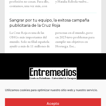
profesión no cesan. Para ello,
y Natalia Rébola vuelve...
contamos, una vez más, con
Sangrar por tu equipo, la exitosa campaña
publicitaria de la Cruz Roja
La Cruz Roja es una de las
personas en el mundo, pero
ONGs más importantes del
en 2023 tuvo problemas para
mundo. Solo su filial española
cumplir sus objetivos en
ayudó a más de 11 millones de
Noruega. Ese...
COPYRIGHT © 2022
Utilizamos cookies para optimizar nuestro sitio web y nuestro servicio.
Acepto