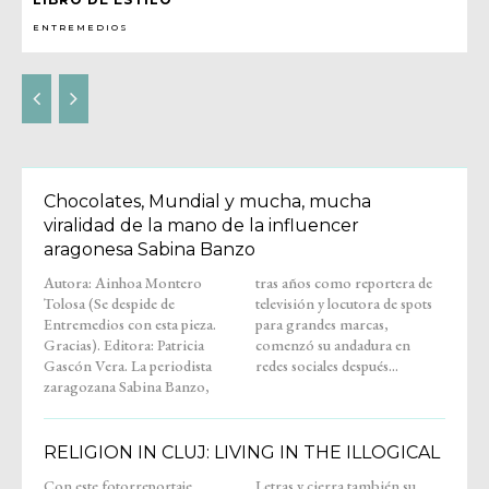
ENTREMEDIOS
Chocolates, Mundial y mucha, mucha
viralidad de la mano de la influencer
aragonesa Sabina Banzo
Autora: Ainhoa Montero
tras años como reportera de
Tolosa (Se despide de
televisión y locutora de spots
Entremedios con esta pieza.
para grandes marcas,
Gracias). Editora: Patricia
comenzó su andadura en
Gascón Vera. La periodista
redes sociales después...
zaragozana Sabina Banzo,
RELIGION IN CLUJ: LIVING IN THE ILLOGICAL
Con este fotorreportaje,
Letras y cierra también su