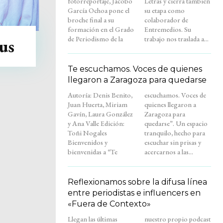
fotorreportaje, Jacobo
Letras y cierra también
García Ochoa pone el
su etapa como
broche final a su
colaborador de
formación en el Grado
Entremedios. Su
de Periodismo de la
trabajo nos traslada a...
us
Te escuchamos. Voces de quienes
llegaron a Zaragoza para quedarse
Autoría: Denis Benito,
escuchamos. Voces de
Juan Huerta, Miriam
quienes llegaron a
Gavín, Laura González
Zaragoza para
y Ana Valle Edición:
quedarse”. Un espacio
Toñi Nogales
tranquilo, hecho para
Bienvenidos y
escuchar sin prisas y
bienvenidas a “Te
acercarnos a las...
Reflexionamos sobre la difusa línea
entre periodistas e influencers en
«Fuera de Contexto»
Llegan las últimas
nuestro propio podcast