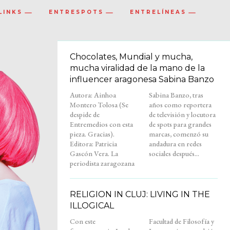
LINKS
ENTRESPOTS
ENTRELÍNEAS
Chocolates, Mundial y mucha,
mucha viralidad de la mano de la
influencer aragonesa Sabina Banzo
Autora: Ainhoa
Sabina Banzo, tras
Montero Tolosa (Se
años como reportera
despide de
de televisión y locutora
Entremedios con esta
de spots para grandes
pieza. Gracias).
marcas, comenzó su
Editora: Patricia
andadura en redes
Gascón Vera. La
sociales después...
periodista zaragozana
RELIGION IN CLUJ: LIVING IN THE
ILLOGICAL
Con este
Facultad de Filosofía y