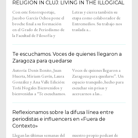
RELIGION IN CLUJ: LIVING IN THE ILLOGICAL
Con este fotorreportaje,
Letras y cierra también su
Jacobo García Ochoa pone el
etapa como colaborador de
broche final a su formación
Entremedios. Su trabajo nos
en el Grado de Periodismo de
traslada a...
la Facultad de Filosofía y
Te escuchamos. Voces de quienes llegaron a
Zaragoza para quedarse
Autoría: Denis Benito, Juan
Voces de quienes llegaron a
Huerta, Miriam Gavín, Laura
Zaragoza para quedarse”. Un
González y Ana Valle Edición:
espacio tranquilo, hecho para
Toñi Nogales Bienvenidos y
escuchar sin prisas y
bienvenidas a “Te escuchamos.
acercarnos a las...
Reflexionamos sobre la difusa línea entre
periodistas e influencers en «Fuera de
Contexto»
Llegan las últimas semanas del
nuestro propio podcast de