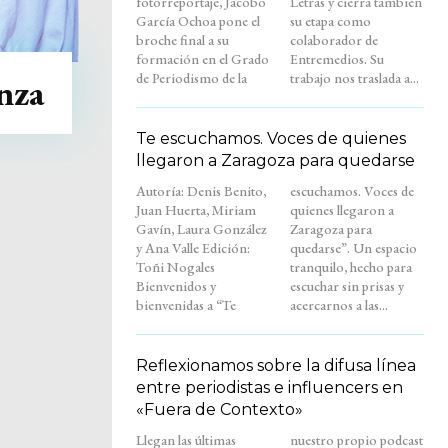
fotorreportaje, Jacobo
Letras y cierra también
García Ochoa pone el
su etapa como
broche final a su
colaborador de
formación en el Grado
Entremedios. Su
de Periodismo de la
trabajo nos traslada a...
nza
Te escuchamos. Voces de quienes
llegaron a Zaragoza para quedarse
Autoría: Denis Benito,
escuchamos. Voces de
Juan Huerta, Miriam
quienes llegaron a
Gavín, Laura González
Zaragoza para
y Ana Valle Edición:
quedarse”. Un espacio
Toñi Nogales
tranquilo, hecho para
Bienvenidos y
escuchar sin prisas y
bienvenidas a “Te
acercarnos a las...
Reflexionamos sobre la difusa línea
entre periodistas e influencers en
«Fuera de Contexto»
Llegan las últimas
nuestro propio podcast