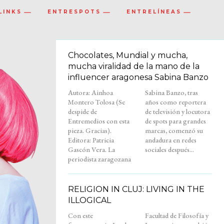
LINKS
ENTRESPOTS
ENTRELÍNEAS
Chocolates, Mundial y mucha,
mucha viralidad de la mano de la
influencer aragonesa Sabina Banzo
Autora: Ainhoa
Sabina Banzo, tras
Montero Tolosa (Se
años como reportera
despide de
de televisión y locutora
Entremedios con esta
de spots para grandes
pieza. Gracias).
marcas, comenzó su
Editora: Patricia
andadura en redes
Gascón Vera. La
sociales después...
periodista zaragozana
RELIGION IN CLUJ: LIVING IN THE
ILLOGICAL
Con este
Facultad de Filosofía y