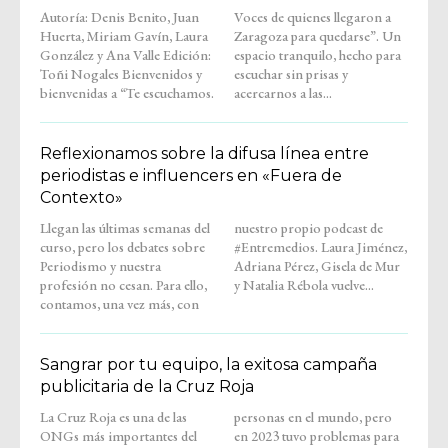
Autoría: Denis Benito, Juan
Voces de quienes llegaron a
Huerta, Miriam Gavín, Laura
Zaragoza para quedarse”. Un
González y Ana Valle Edición:
espacio tranquilo, hecho para
Toñi Nogales Bienvenidos y
escuchar sin prisas y
bienvenidas a “Te escuchamos.
acercarnos a las...
Reflexionamos sobre la difusa línea entre
periodistas e influencers en «Fuera de
Contexto»
Llegan las últimas semanas del
nuestro propio podcast de
curso, pero los debates sobre
#Entremedios. Laura Jiménez,
Periodismo y nuestra
Adriana Pérez, Gisela de Mur
profesión no cesan. Para ello,
y Natalia Rébola vuelve...
contamos, una vez más, con
Sangrar por tu equipo, la exitosa campaña
publicitaria de la Cruz Roja
La Cruz Roja es una de las
personas en el mundo, pero
ONGs más importantes del
en 2023 tuvo problemas para