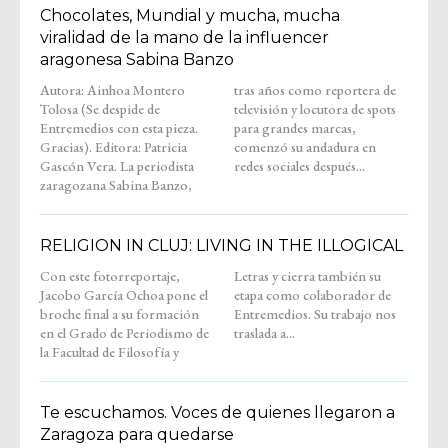
Chocolates, Mundial y mucha, mucha
viralidad de la mano de la influencer
aragonesa Sabina Banzo
Autora: Ainhoa Montero
tras años como reportera de
Tolosa (Se despide de
televisión y locutora de spots
Entremedios con esta pieza.
para grandes marcas,
Gracias). Editora: Patricia
comenzó su andadura en
Gascón Vera. La periodista
redes sociales después...
zaragozana Sabina Banzo,
RELIGION IN CLUJ: LIVING IN THE ILLOGICAL
Con este fotorreportaje,
Letras y cierra también su
Jacobo García Ochoa pone el
etapa como colaborador de
broche final a su formación
Entremedios. Su trabajo nos
en el Grado de Periodismo de
traslada a...
la Facultad de Filosofía y
Te escuchamos. Voces de quienes llegaron a
Zaragoza para quedarse