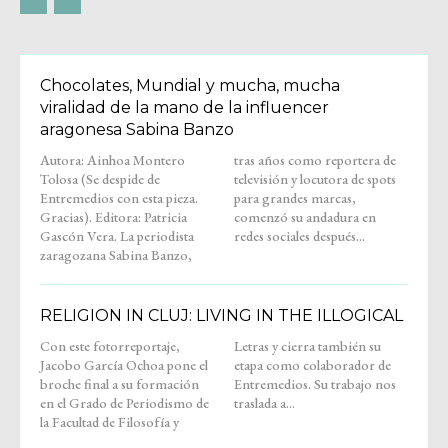
Chocolates, Mundial y mucha, mucha
viralidad de la mano de la influencer
aragonesa Sabina Banzo
Autora: Ainhoa Montero
tras años como reportera de
Tolosa (Se despide de
televisión y locutora de spots
Entremedios con esta pieza.
para grandes marcas,
Gracias). Editora: Patricia
comenzó su andadura en
Gascón Vera. La periodista
redes sociales después...
zaragozana Sabina Banzo,
RELIGION IN CLUJ: LIVING IN THE ILLOGICAL
Con este fotorreportaje,
Letras y cierra también su
Jacobo García Ochoa pone el
etapa como colaborador de
broche final a su formación
Entremedios. Su trabajo nos
en el Grado de Periodismo de
traslada a...
la Facultad de Filosofía y