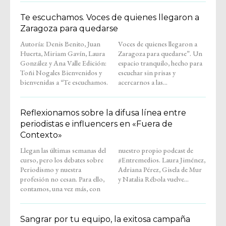
Te escuchamos. Voces de quienes llegaron a
Zaragoza para quedarse
Autoría: Denis Benito, Juan
Voces de quienes llegaron a
Huerta, Miriam Gavín, Laura
Zaragoza para quedarse”. Un
González y Ana Valle Edición:
espacio tranquilo, hecho para
Toñi Nogales Bienvenidos y
escuchar sin prisas y
bienvenidas a “Te escuchamos.
acercarnos a las...
Reflexionamos sobre la difusa línea entre
periodistas e influencers en «Fuera de
Contexto»
Llegan las últimas semanas del
nuestro propio podcast de
curso, pero los debates sobre
#Entremedios. Laura Jiménez,
Periodismo y nuestra
Adriana Pérez, Gisela de Mur
profesión no cesan. Para ello,
y Natalia Rébola vuelve...
contamos, una vez más, con
Sangrar por tu equipo, la exitosa campaña