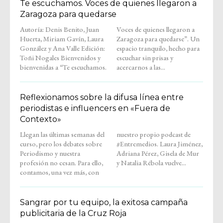
Te escuchamos. Voces de quienes llegaron a
Zaragoza para quedarse
Autoría: Denis Benito, Juan
Voces de quienes llegaron a
Huerta, Miriam Gavín, Laura
Zaragoza para quedarse”. Un
González y Ana Valle Edición:
espacio tranquilo, hecho para
Toñi Nogales Bienvenidos y
escuchar sin prisas y
bienvenidas a “Te escuchamos.
acercarnos a las...
Reflexionamos sobre la difusa línea entre
periodistas e influencers en «Fuera de
Contexto»
Llegan las últimas semanas del
nuestro propio podcast de
curso, pero los debates sobre
#Entremedios. Laura Jiménez,
Periodismo y nuestra
Adriana Pérez, Gisela de Mur
profesión no cesan. Para ello,
y Natalia Rébola vuelve...
contamos, una vez más, con
Sangrar por tu equipo, la exitosa campaña
publicitaria de la Cruz Roja