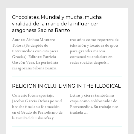
Chocolates, Mundial y mucha, mucha
viralidad de la mano de la influencer
aragonesa Sabina Banzo
Autora: Ainhoa Montero
tras años como reportera de
Tolosa (Se despide de
televisión y locutora de spots
Entremedios con esta pieza.
para grandes marcas,
Gracias). Editora: Patricia
comenzó su andadura en
Gascón Vera. La periodista
redes sociales después...
zaragozana Sabina Banzo,
RELIGION IN CLUJ: LIVING IN THE ILLOGICAL
Con este fotorreportaje,
Letras y cierra también su
Jacobo García Ochoa pone el
etapa como colaborador de
broche final a su formación
Entremedios. Su trabajo nos
en el Grado de Periodismo de
traslada a...
la Facultad de Filosofía y