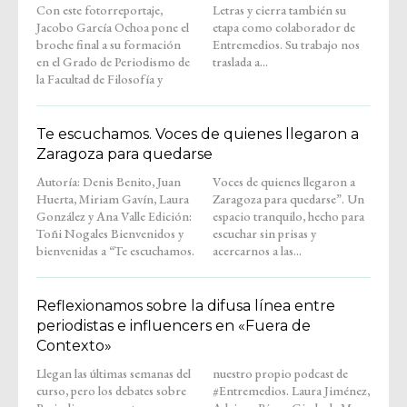
Con este fotorreportaje,
Letras y cierra también su
Jacobo García Ochoa pone el
etapa como colaborador de
broche final a su formación
Entremedios. Su trabajo nos
en el Grado de Periodismo de
traslada a...
la Facultad de Filosofía y
Te escuchamos. Voces de quienes llegaron a
Zaragoza para quedarse
Autoría: Denis Benito, Juan
Voces de quienes llegaron a
Huerta, Miriam Gavín, Laura
Zaragoza para quedarse”. Un
González y Ana Valle Edición:
espacio tranquilo, hecho para
Toñi Nogales Bienvenidos y
escuchar sin prisas y
bienvenidas a “Te escuchamos.
acercarnos a las...
Reflexionamos sobre la difusa línea entre
periodistas e influencers en «Fuera de
Contexto»
Llegan las últimas semanas del
nuestro propio podcast de
curso, pero los debates sobre
#Entremedios. Laura Jiménez,