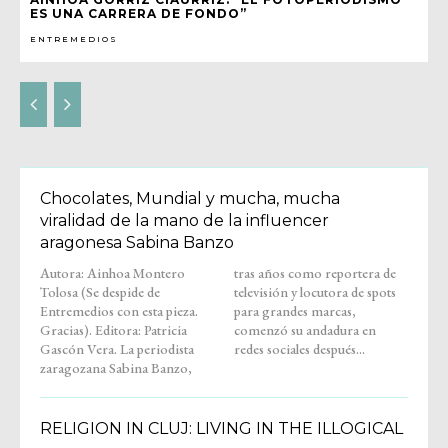
ES UNA CARRERA DE FONDO”
ENTREMEDIOS
Chocolates, Mundial y mucha, mucha
viralidad de la mano de la influencer
aragonesa Sabina Banzo
Autora: Ainhoa Montero
tras años como reportera de
Tolosa (Se despide de
televisión y locutora de spots
Entremedios con esta pieza.
para grandes marcas,
Gracias). Editora: Patricia
comenzó su andadura en
Gascón Vera. La periodista
redes sociales después...
zaragozana Sabina Banzo,
RELIGION IN CLUJ: LIVING IN THE ILLOGICAL