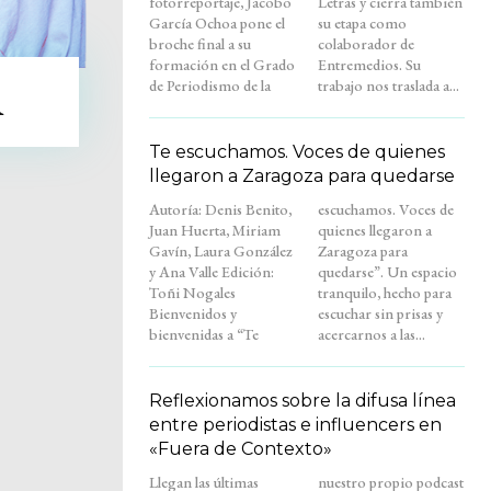
fotorreportaje, Jacobo
Letras y cierra también
García Ochoa pone el
su etapa como
broche final a su
colaborador de
formación en el Grado
Entremedios. Su
de Periodismo de la
trabajo nos traslada a...
A
Te escuchamos. Voces de quienes
llegaron a Zaragoza para quedarse
Autoría: Denis Benito,
escuchamos. Voces de
Juan Huerta, Miriam
quienes llegaron a
Gavín, Laura González
Zaragoza para
y Ana Valle Edición:
quedarse”. Un espacio
Toñi Nogales
tranquilo, hecho para
Bienvenidos y
escuchar sin prisas y
bienvenidas a “Te
acercarnos a las...
Reflexionamos sobre la difusa línea
entre periodistas e influencers en
«Fuera de Contexto»
Llegan las últimas
nuestro propio podcast