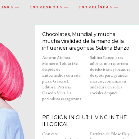
LINKS
ENTRESPOTS
ENTRELÍNEAS
Chocolates, Mundial y mucha,
mucha viralidad de la mano de la
influencer aragonesa Sabina Banzo
Autora: Ainhoa
Sabina Banzo, tras
Montero Tolosa (Se
años como reportera
despide de
de televisión y locutora
Entremedios con esta
de spots para grandes
pieza. Gracias).
marcas, comenzó su
Editora: Patricia
andadura en redes
Gascón Vera. La
sociales después...
periodista zaragozana
RELIGION IN CLUJ: LIVING IN THE
ILLOGICAL
Con este
Facultad de Filosofía y