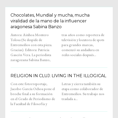
Chocolates, Mundial y mucha, mucha
viralidad de la mano de la influencer
aragonesa Sabina Banzo
Autora: Ainhoa Montero
tras años como reportera de
Tolosa (Se despide de
televisión y locutora de spots
Entremedios con esta pieza.
para grandes marcas,
Gracias). Editora: Patricia
comenzó su andadura en
Gascón Vera. La periodista
redes sociales después...
zaragozana Sabina Banzo,
RELIGION IN CLUJ: LIVING IN THE ILLOGICAL
Con este fotorreportaje,
Letras y cierra también su
Jacobo García Ochoa pone el
etapa como colaborador de
broche final a su formación
Entremedios. Su trabajo nos
en el Grado de Periodismo de
traslada a...
la Facultad de Filosofía y