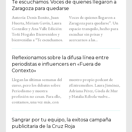
Te escuchamos. Voces de quienes llegaron a
Zaragoza para quedarse
Autoría: Denis Benito, Juan
Voces de quienes llegaron a
Huerta, Miriam Gavín, Laura
Zaragoza para quedarse”. Un
González y Ana Valle Edición:
espacio tranquilo, hecho para
Toñi Nogales Bienvenidos y
escuchar sin prisas y
bienvenidas a “Te escuchamos.
acercarnos a las...
Reflexionamos sobre la difusa línea entre
periodistas e influencers en «Fuera de
Contexto»
Llegan las últimas semanas del
nuestro propio podcast de
curso, pero los debates sobre
#Entremedios. Laura Jiménez,
Periodismo y nuestra
Adriana Pérez, Gisela de Mur
profesión no cesan. Para ello,
y Natalia Rébola vuelve...
contamos, una vez más, con
Sangrar por tu equipo, la exitosa campaña
publicitaria de la Cruz Roja