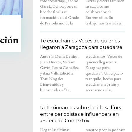
fotorreportaje, Jacobo
Letras y cierra también
García Ochoa pone el
su etapa como
broche final a su
colaborador de
formación en el Grado
Entremedios. Su
de Periodismo de la
trabajo nos traslada a...
ción
Te escuchamos. Voces de quienes
llegaron a Zaragoza para quedarse
Autoría: Denis Benito,
escuchamos. Voces de
Juan Huerta, Miriam
quienes llegaron a
Gavín, Laura González
Zaragoza para
y Ana Valle Edición:
quedarse”. Un espacio
Toñi Nogales
tranquilo, hecho para
Bienvenidos y
escuchar sin prisas y
bienvenidas a “Te
acercarnos a las...
Reflexionamos sobre la difusa línea
entre periodistas e influencers en
«Fuera de Contexto»
Llegan las últimas
nuestro propio podcast