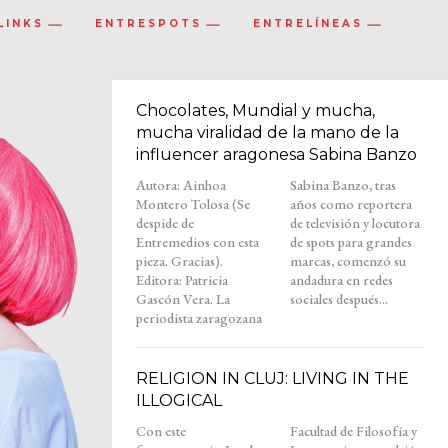
LINKS
ENTRESPOTS
ENTRELÍNEAS
Chocolates, Mundial y mucha,
mucha viralidad de la mano de la
influencer aragonesa Sabina Banzo
Autora: Ainhoa
Sabina Banzo, tras
Montero Tolosa (Se
años como reportera
despide de
de televisión y locutora
Entremedios con esta
de spots para grandes
pieza. Gracias).
marcas, comenzó su
Editora: Patricia
andadura en redes
Gascón Vera. La
sociales después...
periodista zaragozana
RELIGION IN CLUJ: LIVING IN THE
ILLOGICAL
Con este
Facultad de Filosofía y