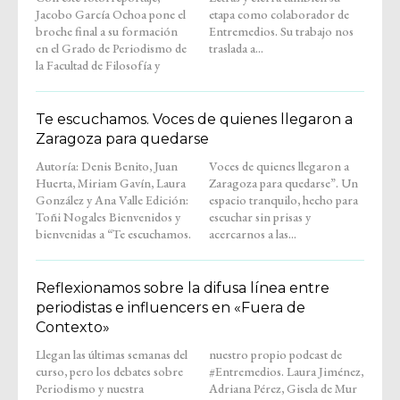
Jacobo García Ochoa pone el
etapa como colaborador de
broche final a su formación
Entremedios. Su trabajo nos
en el Grado de Periodismo de
traslada a...
la Facultad de Filosofía y
Te escuchamos. Voces de quienes llegaron a
Zaragoza para quedarse
Autoría: Denis Benito, Juan
Voces de quienes llegaron a
Huerta, Miriam Gavín, Laura
Zaragoza para quedarse”. Un
González y Ana Valle Edición:
espacio tranquilo, hecho para
Toñi Nogales Bienvenidos y
escuchar sin prisas y
bienvenidas a “Te escuchamos.
acercarnos a las...
Reflexionamos sobre la difusa línea entre
periodistas e influencers en «Fuera de
Contexto»
Llegan las últimas semanas del
nuestro propio podcast de
curso, pero los debates sobre
#Entremedios. Laura Jiménez,
Periodismo y nuestra
Adriana Pérez, Gisela de Mur