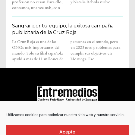
profesión no cesan. Para ello,
y Natalia Rébola vuelve...
contamos, una vez más, con
Sangrar por tu equipo, la exitosa campaña
publicitaria de la Cruz Roja
La Cruz Roja es una de las
personas en el mundo, pero
ONGs más importantes del
en 2023 tuvo problemas para
mundo. Solo su filial española
cumplir sus objetivos en
ayudó a más de 11 millones de
Noruega. Ese...
COPYRIGHT © 2022
Utilizamos cookies para optimizar nuestro sitio web y nuestro servicio.
Acepto