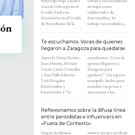
fotorreportaje, Jacobo
Letras y cierra también
García Ochoa pone el
su etapa como
broche final a su
colaborador de
formación en el Grado
Entremedios. Su
de Periodismo de la
trabajo nos traslada a...
ión
Te escuchamos. Voces de quienes
llegaron a Zaragoza para quedarse
Autoría: Denis Benito,
escuchamos. Voces de
Juan Huerta, Miriam
quienes llegaron a
Gavín, Laura González
Zaragoza para
y Ana Valle Edición:
quedarse”. Un espacio
Toñi Nogales
tranquilo, hecho para
Bienvenidos y
escuchar sin prisas y
bienvenidas a “Te
acercarnos a las...
Reflexionamos sobre la difusa línea
entre periodistas e influencers en
«Fuera de Contexto»
Llegan las últimas
nuestro propio podcast