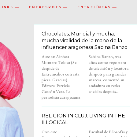
LINKS
ENTRESPOTS
ENTRELÍNEAS
Chocolates, Mundial y mucha,
mucha viralidad de la mano de la
influencer aragonesa Sabina Banzo
Autora: Ainhoa
Sabina Banzo, tras
Montero Tolosa (Se
años como reportera
despide de
de televisión y locutora
Entremedios con esta
de spots para grandes
pieza. Gracias).
marcas, comenzó su
Editora: Patricia
andadura en redes
Gascón Vera. La
sociales después...
periodista zaragozana
RELIGION IN CLUJ: LIVING IN THE
ILLOGICAL
Con este
Facultad de Filosofía y