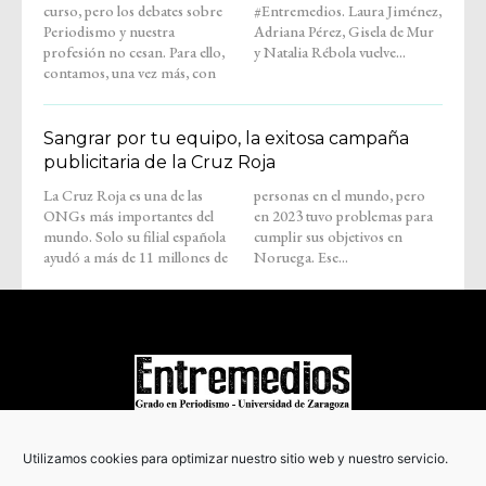
curso, pero los debates sobre
#Entremedios. Laura Jiménez,
Periodismo y nuestra
Adriana Pérez, Gisela de Mur
profesión no cesan. Para ello,
y Natalia Rébola vuelve...
contamos, una vez más, con
Sangrar por tu equipo, la exitosa campaña
publicitaria de la Cruz Roja
La Cruz Roja es una de las
personas en el mundo, pero
ONGs más importantes del
en 2023 tuvo problemas para
mundo. Solo su filial española
cumplir sus objetivos en
ayudó a más de 11 millones de
Noruega. Ese...
COPYRIGHT © 2022
Utilizamos cookies para optimizar nuestro sitio web y nuestro servicio.