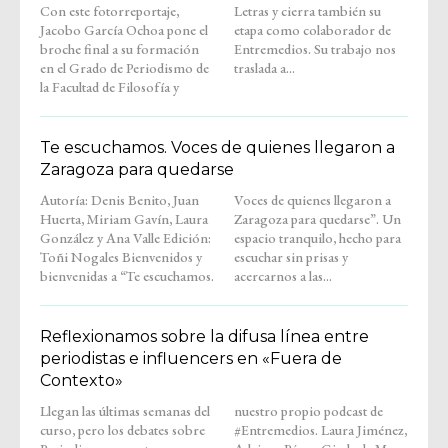
Con este fotorreportaje,
Letras y cierra también su
Jacobo García Ochoa pone el
etapa como colaborador de
broche final a su formación
Entremedios. Su trabajo nos
en el Grado de Periodismo de
traslada a...
la Facultad de Filosofía y
Te escuchamos. Voces de quienes llegaron a
Zaragoza para quedarse
Autoría: Denis Benito, Juan
Voces de quienes llegaron a
Huerta, Miriam Gavín, Laura
Zaragoza para quedarse”. Un
González y Ana Valle Edición:
espacio tranquilo, hecho para
Toñi Nogales Bienvenidos y
escuchar sin prisas y
bienvenidas a “Te escuchamos.
acercarnos a las...
Reflexionamos sobre la difusa línea entre
periodistas e influencers en «Fuera de
Contexto»
Llegan las últimas semanas del
nuestro propio podcast de
curso, pero los debates sobre
#Entremedios. Laura Jiménez,