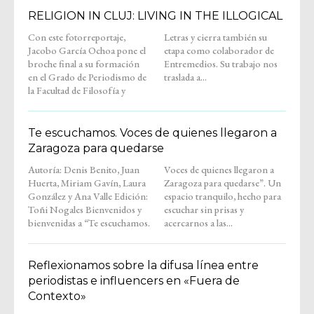
RELIGION IN CLUJ: LIVING IN THE ILLOGICAL
Con este fotorreportaje,
Letras y cierra también su
Jacobo García Ochoa pone el
etapa como colaborador de
broche final a su formación
Entremedios. Su trabajo nos
en el Grado de Periodismo de
traslada a...
la Facultad de Filosofía y
Te escuchamos. Voces de quienes llegaron a
Zaragoza para quedarse
Autoría: Denis Benito, Juan
Voces de quienes llegaron a
Huerta, Miriam Gavín, Laura
Zaragoza para quedarse”. Un
González y Ana Valle Edición:
espacio tranquilo, hecho para
Toñi Nogales Bienvenidos y
escuchar sin prisas y
bienvenidas a “Te escuchamos.
acercarnos a las...
Reflexionamos sobre la difusa línea entre
periodistas e influencers en «Fuera de
Contexto»