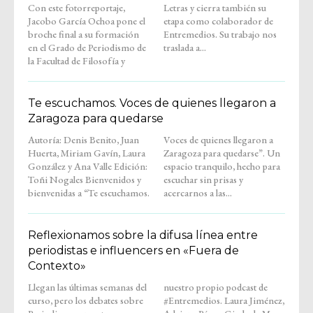
Con este fotorreportaje,
Letras y cierra también su
Jacobo García Ochoa pone el
etapa como colaborador de
broche final a su formación
Entremedios. Su trabajo nos
en el Grado de Periodismo de
traslada a...
la Facultad de Filosofía y
Te escuchamos. Voces de quienes llegaron a
Zaragoza para quedarse
Autoría: Denis Benito, Juan
Voces de quienes llegaron a
Huerta, Miriam Gavín, Laura
Zaragoza para quedarse”. Un
González y Ana Valle Edición:
espacio tranquilo, hecho para
Toñi Nogales Bienvenidos y
escuchar sin prisas y
bienvenidas a “Te escuchamos.
acercarnos a las...
Reflexionamos sobre la difusa línea entre
periodistas e influencers en «Fuera de
Contexto»
Llegan las últimas semanas del
nuestro propio podcast de
curso, pero los debates sobre
#Entremedios. Laura Jiménez,