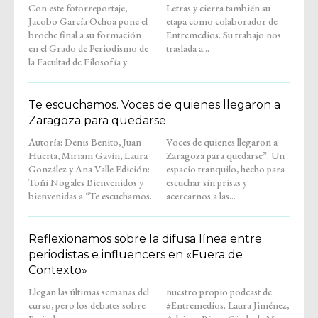
Con este fotorreportaje,
Letras y cierra también su
Jacobo García Ochoa pone el
etapa como colaborador de
broche final a su formación
Entremedios. Su trabajo nos
en el Grado de Periodismo de
traslada a...
la Facultad de Filosofía y
Te escuchamos. Voces de quienes llegaron a
Zaragoza para quedarse
Autoría: Denis Benito, Juan
Voces de quienes llegaron a
Huerta, Miriam Gavín, Laura
Zaragoza para quedarse”. Un
González y Ana Valle Edición:
espacio tranquilo, hecho para
Toñi Nogales Bienvenidos y
escuchar sin prisas y
bienvenidas a “Te escuchamos.
acercarnos a las...
Reflexionamos sobre la difusa línea entre
periodistas e influencers en «Fuera de
Contexto»
Llegan las últimas semanas del
nuestro propio podcast de
curso, pero los debates sobre
#Entremedios. Laura Jiménez,