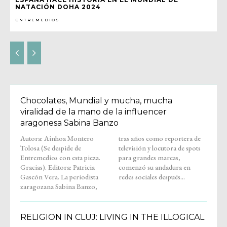
NATACIÓN DOHA 2024
ENTREMEDIOS
Chocolates, Mundial y mucha, mucha
viralidad de la mano de la influencer
aragonesa Sabina Banzo
Autora: Ainhoa Montero
tras años como reportera de
Tolosa (Se despide de
televisión y locutora de spots
Entremedios con esta pieza.
para grandes marcas,
Gracias). Editora: Patricia
comenzó su andadura en
Gascón Vera. La periodista
redes sociales después...
zaragozana Sabina Banzo,
RELIGION IN CLUJ: LIVING IN THE ILLOGICAL