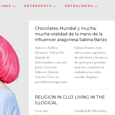
LINKS
ENTRESPOTS
ENTRELÍNEAS
Chocolates, Mundial y mucha,
mucha viralidad de la mano de la
influencer aragonesa Sabina Banzo
Autora: Ainhoa
Sabina Banzo, tras
Montero Tolosa (Se
años como reportera
despide de
de televisión y locutora
Entremedios con esta
de spots para grandes
pieza. Gracias).
marcas, comenzó su
Editora: Patricia
andadura en redes
Gascón Vera. La
sociales después...
periodista zaragozana
RELIGION IN CLUJ: LIVING IN THE
ILLOGICAL
Con este
Facultad de Filosofía y