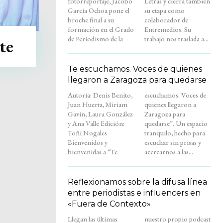
fotorreportaje, Jacobo
Letras y cierra también
García Ochoa pone el
su etapa como
broche final a su
colaborador de
formación en el Grado
Entremedios. Su
de Periodismo de la
trabajo nos traslada a...
te
Te escuchamos. Voces de quienes
llegaron a Zaragoza para quedarse
Autoría: Denis Benito,
escuchamos. Voces de
Juan Huerta, Miriam
quienes llegaron a
Gavín, Laura González
Zaragoza para
y Ana Valle Edición:
quedarse”. Un espacio
Toñi Nogales
tranquilo, hecho para
Bienvenidos y
escuchar sin prisas y
bienvenidas a “Te
acercarnos a las...
Reflexionamos sobre la difusa línea
entre periodistas e influencers en
«Fuera de Contexto»
Llegan las últimas
nuestro propio podcast