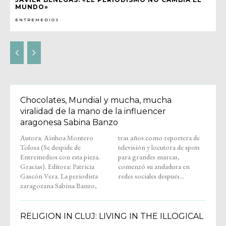
MUNDO»
ENTREMEDIOS
Chocolates, Mundial y mucha, mucha
viralidad de la mano de la influencer
aragonesa Sabina Banzo
Autora: Ainhoa Montero
tras años como reportera de
Tolosa (Se despide de
televisión y locutora de spots
Entremedios con esta pieza.
para grandes marcas,
Gracias). Editora: Patricia
comenzó su andadura en
Gascón Vera. La periodista
redes sociales después...
zaragozana Sabina Banzo,
RELIGION IN CLUJ: LIVING IN THE ILLOGICAL