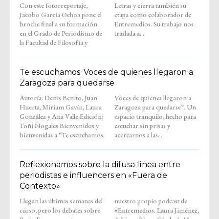
Con este fotorreportaje,
Letras y cierra también su
Jacobo García Ochoa pone el
etapa como colaborador de
broche final a su formación
Entremedios. Su trabajo nos
en el Grado de Periodismo de
traslada a...
la Facultad de Filosofía y
Te escuchamos. Voces de quienes llegaron a
Zaragoza para quedarse
Autoría: Denis Benito, Juan
Voces de quienes llegaron a
Huerta, Miriam Gavín, Laura
Zaragoza para quedarse”. Un
González y Ana Valle Edición:
espacio tranquilo, hecho para
Toñi Nogales Bienvenidos y
escuchar sin prisas y
bienvenidas a “Te escuchamos.
acercarnos a las...
Reflexionamos sobre la difusa línea entre
periodistas e influencers en «Fuera de
Contexto»
Llegan las últimas semanas del
nuestro propio podcast de
curso, pero los debates sobre
#Entremedios. Laura Jiménez,