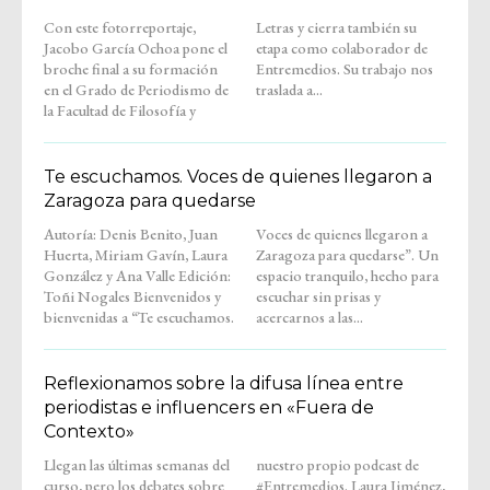
Con este fotorreportaje,
Letras y cierra también su
Jacobo García Ochoa pone el
etapa como colaborador de
broche final a su formación
Entremedios. Su trabajo nos
en el Grado de Periodismo de
traslada a...
la Facultad de Filosofía y
Te escuchamos. Voces de quienes llegaron a
Zaragoza para quedarse
Autoría: Denis Benito, Juan
Voces de quienes llegaron a
Huerta, Miriam Gavín, Laura
Zaragoza para quedarse”. Un
González y Ana Valle Edición:
espacio tranquilo, hecho para
Toñi Nogales Bienvenidos y
escuchar sin prisas y
bienvenidas a “Te escuchamos.
acercarnos a las...
Reflexionamos sobre la difusa línea entre
periodistas e influencers en «Fuera de
Contexto»
Llegan las últimas semanas del
nuestro propio podcast de
curso, pero los debates sobre
#Entremedios. Laura Jiménez,