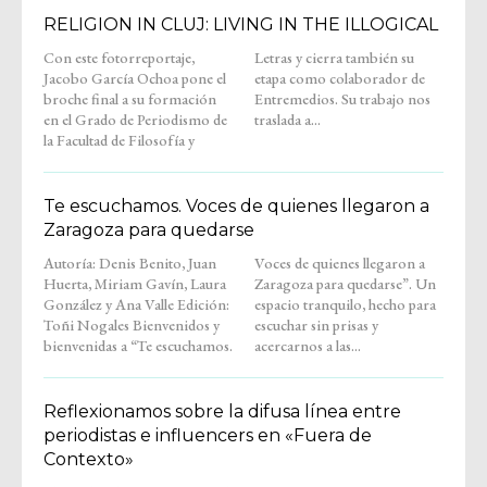
RELIGION IN CLUJ: LIVING IN THE ILLOGICAL
Con este fotorreportaje,
Letras y cierra también su
Jacobo García Ochoa pone el
etapa como colaborador de
broche final a su formación
Entremedios. Su trabajo nos
en el Grado de Periodismo de
traslada a...
la Facultad de Filosofía y
Te escuchamos. Voces de quienes llegaron a
Zaragoza para quedarse
Autoría: Denis Benito, Juan
Voces de quienes llegaron a
Huerta, Miriam Gavín, Laura
Zaragoza para quedarse”. Un
González y Ana Valle Edición:
espacio tranquilo, hecho para
Toñi Nogales Bienvenidos y
escuchar sin prisas y
bienvenidas a “Te escuchamos.
acercarnos a las...
Reflexionamos sobre la difusa línea entre
periodistas e influencers en «Fuera de
Contexto»