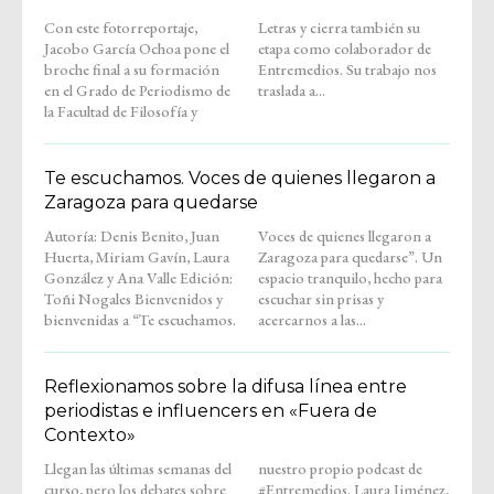
Con este fotorreportaje,
Letras y cierra también su
Jacobo García Ochoa pone el
etapa como colaborador de
broche final a su formación
Entremedios. Su trabajo nos
en el Grado de Periodismo de
traslada a...
la Facultad de Filosofía y
Te escuchamos. Voces de quienes llegaron a
Zaragoza para quedarse
Autoría: Denis Benito, Juan
Voces de quienes llegaron a
Huerta, Miriam Gavín, Laura
Zaragoza para quedarse”. Un
González y Ana Valle Edición:
espacio tranquilo, hecho para
Toñi Nogales Bienvenidos y
escuchar sin prisas y
bienvenidas a “Te escuchamos.
acercarnos a las...
Reflexionamos sobre la difusa línea entre
periodistas e influencers en «Fuera de
Contexto»
Llegan las últimas semanas del
nuestro propio podcast de
curso, pero los debates sobre
#Entremedios. Laura Jiménez,