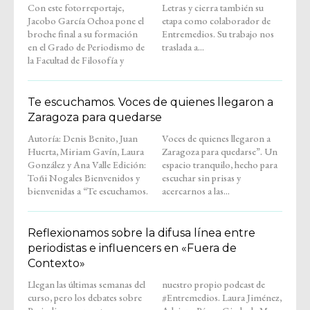
Con este fotorreportaje,
Letras y cierra también su
Jacobo García Ochoa pone el
etapa como colaborador de
broche final a su formación
Entremedios. Su trabajo nos
en el Grado de Periodismo de
traslada a...
la Facultad de Filosofía y
Te escuchamos. Voces de quienes llegaron a
Zaragoza para quedarse
Autoría: Denis Benito, Juan
Voces de quienes llegaron a
Huerta, Miriam Gavín, Laura
Zaragoza para quedarse”. Un
González y Ana Valle Edición:
espacio tranquilo, hecho para
Toñi Nogales Bienvenidos y
escuchar sin prisas y
bienvenidas a “Te escuchamos.
acercarnos a las...
Reflexionamos sobre la difusa línea entre
periodistas e influencers en «Fuera de
Contexto»
Llegan las últimas semanas del
nuestro propio podcast de
curso, pero los debates sobre
#Entremedios. Laura Jiménez,