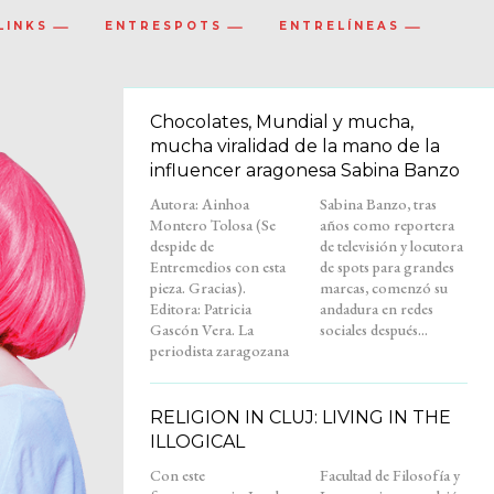
LINKS
ENTRESPOTS
ENTRELÍNEAS
Chocolates, Mundial y mucha,
mucha viralidad de la mano de la
influencer aragonesa Sabina Banzo
Autora: Ainhoa
Sabina Banzo, tras
Montero Tolosa (Se
años como reportera
despide de
de televisión y locutora
Entremedios con esta
de spots para grandes
pieza. Gracias).
marcas, comenzó su
Editora: Patricia
andadura en redes
Gascón Vera. La
sociales después...
periodista zaragozana
RELIGION IN CLUJ: LIVING IN THE
ILLOGICAL
Con este
Facultad de Filosofía y