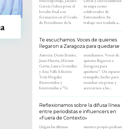
fotorreportaje, Jacobo
Letras y cierra también
García Ochoa pone el
su etapa como
broche final a su
colaborador de
formación en el Grado
Entremedios. Su
de Periodismo de la
trabajo nos traslada a...
a
Te escuchamos. Voces de quienes
llegaron a Zaragoza para quedarse
Autoría: Denis Benito,
escuchamos. Voces de
Juan Huerta, Miriam
quienes llegaron a
Gavín, Laura González
Zaragoza para
y Ana Valle Edición:
quedarse”. Un espacio
Toñi Nogales
tranquilo, hecho para
Bienvenidos y
escuchar sin prisas y
bienvenidas a “Te
acercarnos a las...
Reflexionamos sobre la difusa línea
entre periodistas e influencers en
«Fuera de Contexto»
Llegan las últimas
nuestro propio podcast