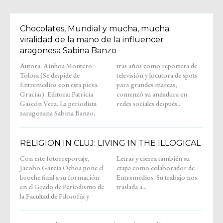
Chocolates, Mundial y mucha, mucha
viralidad de la mano de la influencer
aragonesa Sabina Banzo
Autora: Ainhoa Montero
tras años como reportera de
Tolosa (Se despide de
televisión y locutora de spots
Entremedios con esta pieza.
para grandes marcas,
Gracias). Editora: Patricia
comenzó su andadura en
Gascón Vera. La periodista
redes sociales después...
zaragozana Sabina Banzo,
RELIGION IN CLUJ: LIVING IN THE ILLOGICAL
Con este fotorreportaje,
Letras y cierra también su
Jacobo García Ochoa pone el
etapa como colaborador de
broche final a su formación
Entremedios. Su trabajo nos
en el Grado de Periodismo de
traslada a...
la Facultad de Filosofía y