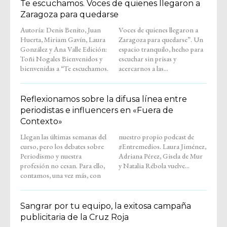
Te escuchamos. Voces de quienes llegaron a
Zaragoza para quedarse
Autoría: Denis Benito, Juan
Voces de quienes llegaron a
Huerta, Miriam Gavín, Laura
Zaragoza para quedarse”. Un
González y Ana Valle Edición:
espacio tranquilo, hecho para
Toñi Nogales Bienvenidos y
escuchar sin prisas y
bienvenidas a “Te escuchamos.
acercarnos a las...
Reflexionamos sobre la difusa línea entre
periodistas e influencers en «Fuera de
Contexto»
Llegan las últimas semanas del
nuestro propio podcast de
curso, pero los debates sobre
#Entremedios. Laura Jiménez,
Periodismo y nuestra
Adriana Pérez, Gisela de Mur
profesión no cesan. Para ello,
y Natalia Rébola vuelve...
contamos, una vez más, con
Sangrar por tu equipo, la exitosa campaña
publicitaria de la Cruz Roja