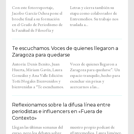
Con este fotorreportaje,
Letras y cierra también su
Jacobo García Ochoa pone el
etapa como colaborador de
broche final a su formación
Entremedios. Su trabajo nos
en el Grado de Periodismo de
traslada a...
la Facultad de Filosofía y
Te escuchamos. Voces de quienes llegaron a
Zaragoza para quedarse
Autoría: Denis Benito, Juan
Voces de quienes llegaron a
Huerta, Miriam Gavín, Laura
Zaragoza para quedarse”. Un
González y Ana Valle Edición:
espacio tranquilo, hecho para
Toñi Nogales Bienvenidos y
escuchar sin prisas y
bienvenidas a “Te escuchamos.
acercarnos a las...
Reflexionamos sobre la difusa línea entre
periodistas e influencers en «Fuera de
Contexto»
Llegan las últimas semanas del
nuestro propio podcast de
curso, pero los debates sobre
#Entremedios. Laura Jiménez,