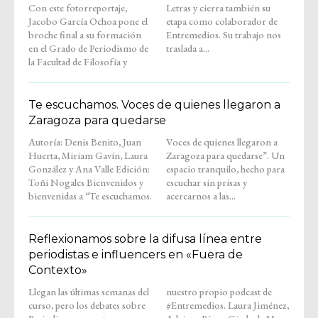
Con este fotorreportaje,
Letras y cierra también su
Jacobo García Ochoa pone el
etapa como colaborador de
broche final a su formación
Entremedios. Su trabajo nos
en el Grado de Periodismo de
traslada a...
la Facultad de Filosofía y
Te escuchamos. Voces de quienes llegaron a
Zaragoza para quedarse
Autoría: Denis Benito, Juan
Voces de quienes llegaron a
Huerta, Miriam Gavín, Laura
Zaragoza para quedarse”. Un
González y Ana Valle Edición:
espacio tranquilo, hecho para
Toñi Nogales Bienvenidos y
escuchar sin prisas y
bienvenidas a “Te escuchamos.
acercarnos a las...
Reflexionamos sobre la difusa línea entre
periodistas e influencers en «Fuera de
Contexto»
Llegan las últimas semanas del
nuestro propio podcast de
curso, pero los debates sobre
#Entremedios. Laura Jiménez,