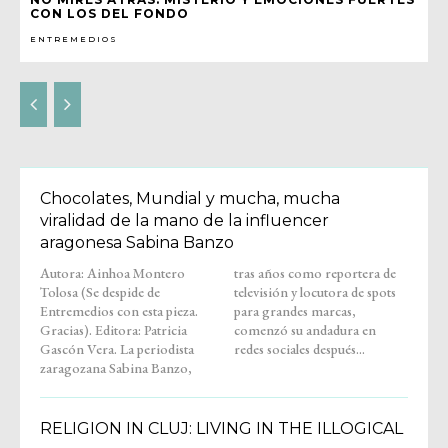
CON LOS DEL FONDO
ENTREMEDIOS
Chocolates, Mundial y mucha, mucha
viralidad de la mano de la influencer
aragonesa Sabina Banzo
Autora: Ainhoa Montero
tras años como reportera de
Tolosa (Se despide de
televisión y locutora de spots
Entremedios con esta pieza.
para grandes marcas,
Gracias). Editora: Patricia
comenzó su andadura en
Gascón Vera. La periodista
redes sociales después...
zaragozana Sabina Banzo,
RELIGION IN CLUJ: LIVING IN THE ILLOGICAL