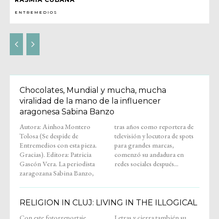
ENTREMEDIOS
Chocolates, Mundial y mucha, mucha
viralidad de la mano de la influencer
aragonesa Sabina Banzo
Autora: Ainhoa Montero
tras años como reportera de
Tolosa (Se despide de
televisión y locutora de spots
Entremedios con esta pieza.
para grandes marcas,
Gracias). Editora: Patricia
comenzó su andadura en
Gascón Vera. La periodista
redes sociales después...
zaragozana Sabina Banzo,
RELIGION IN CLUJ: LIVING IN THE ILLOGICAL
Con este fotorreportaje,
Letras y cierra también su