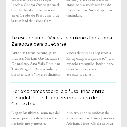
Jacobo García Ochoa pone el
etapa como colaborador de
broche final a su formación
Entremedios. Su trabajo nos
en el Grado de Periodismo de
traslada a...
la Facultad de Filosofía y
Te escuchamos. Voces de quienes llegaron a
Zaragoza para quedarse
Autoría: Denis Benito, Juan
Voces de quienes llegaron a
Huerta, Miriam Gavín, Laura
Zaragoza para quedarse”. Un
González y Ana Valle Edición:
espacio tranquilo, hecho para
Toñi Nogales Bienvenidos y
escuchar sin prisas y
bienvenidas a “Te escuchamos.
acercarnos a las...
Reflexionamos sobre la difusa línea entre
periodistas e influencers en «Fuera de
Contexto»
Llegan las últimas semanas del
nuestro propio podcast de
curso, pero los debates sobre
#Entremedios. Laura Jiménez,
Periodismo y nuestra
Adriana Pérez, Gisela de Mur