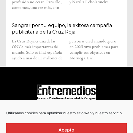
profesión no cesan. Para ello,
y Natalia Rébola vuelve...
contamos, una vez más, con
Sangrar por tu equipo, la exitosa campaña
publicitaria de la Cruz Roja
La Cruz Roja es una de las
personas en el mundo, pero
ONGs más importantes del
en 2023 tuvo problemas para
mundo. Solo su filial española
cumplir sus objetivos en
ayudó a más de 11 millones de
Noruega. Ese...
COPYRIGHT © 2022
Utilizamos cookies para optimizar nuestro sitio web y nuestro servicio.
Acepto