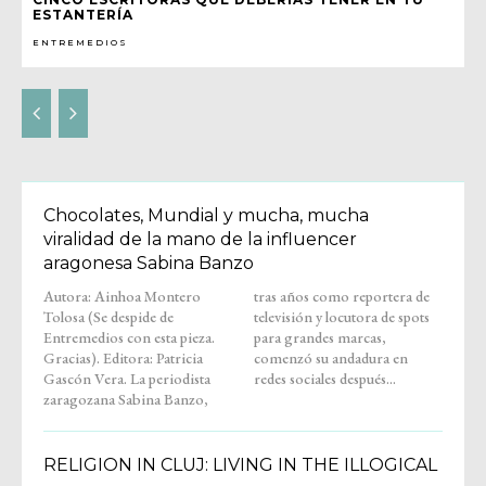
ESTANTERÍA
ENTREMEDIOS
Chocolates, Mundial y mucha, mucha
viralidad de la mano de la influencer
aragonesa Sabina Banzo
Autora: Ainhoa Montero
tras años como reportera de
Tolosa (Se despide de
televisión y locutora de spots
Entremedios con esta pieza.
para grandes marcas,
Gracias). Editora: Patricia
comenzó su andadura en
Gascón Vera. La periodista
redes sociales después...
zaragozana Sabina Banzo,
RELIGION IN CLUJ: LIVING IN THE ILLOGICAL