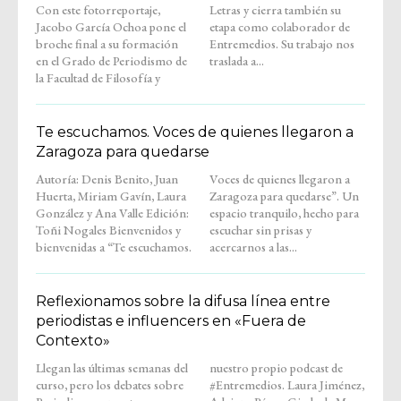
Con este fotorreportaje,
Letras y cierra también su
Jacobo García Ochoa pone el
etapa como colaborador de
broche final a su formación
Entremedios. Su trabajo nos
en el Grado de Periodismo de
traslada a...
la Facultad de Filosofía y
Te escuchamos. Voces de quienes llegaron a
Zaragoza para quedarse
Autoría: Denis Benito, Juan
Voces de quienes llegaron a
Huerta, Miriam Gavín, Laura
Zaragoza para quedarse”. Un
González y Ana Valle Edición:
espacio tranquilo, hecho para
Toñi Nogales Bienvenidos y
escuchar sin prisas y
bienvenidas a “Te escuchamos.
acercarnos a las...
Reflexionamos sobre la difusa línea entre
periodistas e influencers en «Fuera de
Contexto»
Llegan las últimas semanas del
nuestro propio podcast de
curso, pero los debates sobre
#Entremedios. Laura Jiménez,