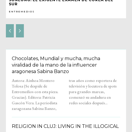
SUR
ENTREMEDIOS
Chocolates, Mundial y mucha, mucha
viralidad de la mano de la influencer
aragonesa Sabina Banzo
Autora: Ainhoa Montero
tras años como reportera de
Tolosa (Se despide de
televisión y locutora de spots
Entremedios con esta pieza.
para grandes marcas,
Gracias). Editora: Patricia
comenzó su andadura en
Gascón Vera. La periodista
redes sociales después...
zaragozana Sabina Banzo,
RELIGION IN CLUJ: LIVING IN THE ILLOGICAL