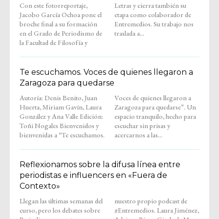
Con este fotorreportaje,
Letras y cierra también su
Jacobo García Ochoa pone el
etapa como colaborador de
broche final a su formación
Entremedios. Su trabajo nos
en el Grado de Periodismo de
traslada a...
la Facultad de Filosofía y
Te escuchamos. Voces de quienes llegaron a
Zaragoza para quedarse
Autoría: Denis Benito, Juan
Voces de quienes llegaron a
Huerta, Miriam Gavín, Laura
Zaragoza para quedarse”. Un
González y Ana Valle Edición:
espacio tranquilo, hecho para
Toñi Nogales Bienvenidos y
escuchar sin prisas y
bienvenidas a “Te escuchamos.
acercarnos a las...
Reflexionamos sobre la difusa línea entre
periodistas e influencers en «Fuera de
Contexto»
Llegan las últimas semanas del
nuestro propio podcast de
curso, pero los debates sobre
#Entremedios. Laura Jiménez,