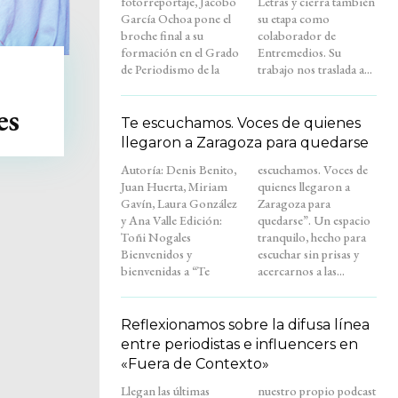
fotorreportaje, Jacobo
Letras y cierra también
García Ochoa pone el
su etapa como
broche final a su
colaborador de
formación en el Grado
Entremedios. Su
de Periodismo de la
trabajo nos traslada a...
es
Te escuchamos. Voces de quienes
llegaron a Zaragoza para quedarse
Autoría: Denis Benito,
escuchamos. Voces de
Juan Huerta, Miriam
quienes llegaron a
Gavín, Laura González
Zaragoza para
y Ana Valle Edición:
quedarse”. Un espacio
Toñi Nogales
tranquilo, hecho para
Bienvenidos y
escuchar sin prisas y
bienvenidas a “Te
acercarnos a las...
Reflexionamos sobre la difusa línea
entre periodistas e influencers en
«Fuera de Contexto»
Llegan las últimas
nuestro propio podcast