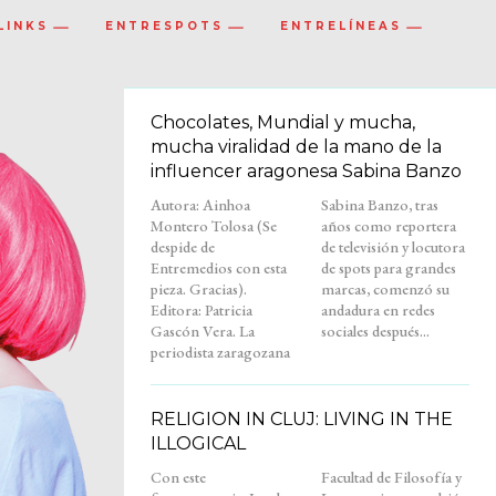
LINKS
ENTRESPOTS
ENTRELÍNEAS
Chocolates, Mundial y mucha,
mucha viralidad de la mano de la
influencer aragonesa Sabina Banzo
Autora: Ainhoa
Sabina Banzo, tras
Montero Tolosa (Se
años como reportera
despide de
de televisión y locutora
Entremedios con esta
de spots para grandes
pieza. Gracias).
marcas, comenzó su
Editora: Patricia
andadura en redes
Gascón Vera. La
sociales después...
periodista zaragozana
RELIGION IN CLUJ: LIVING IN THE
ILLOGICAL
Con este
Facultad de Filosofía y