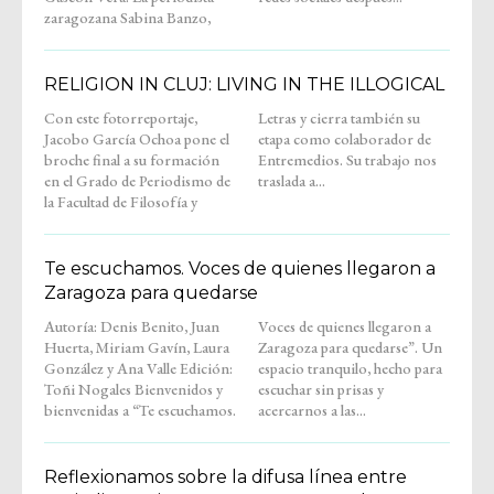
zaragozana Sabina Banzo,
RELIGION IN CLUJ: LIVING IN THE ILLOGICAL
Con este fotorreportaje,
Letras y cierra también su
Jacobo García Ochoa pone el
etapa como colaborador de
broche final a su formación
Entremedios. Su trabajo nos
en el Grado de Periodismo de
traslada a...
la Facultad de Filosofía y
Te escuchamos. Voces de quienes llegaron a
Zaragoza para quedarse
Autoría: Denis Benito, Juan
Voces de quienes llegaron a
Huerta, Miriam Gavín, Laura
Zaragoza para quedarse”. Un
González y Ana Valle Edición:
espacio tranquilo, hecho para
Toñi Nogales Bienvenidos y
escuchar sin prisas y
bienvenidas a “Te escuchamos.
acercarnos a las...
Reflexionamos sobre la difusa línea entre