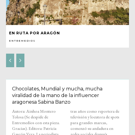
EN RUTA POR ARAGÓN
ENTREMEDIOS
Chocolates, Mundial y mucha, mucha
viralidad de la mano de la influencer
aragonesa Sabina Banzo
Autora: Ainhoa Montero
tras años como reportera de
Tolosa (Se despide de
televisión y locutora de spots
Entremedios con esta pieza.
para grandes marcas,
Gracias). Editora: Patricia
comenzó su andadura en
Gascón Vera. La periodista
redes sociales después...