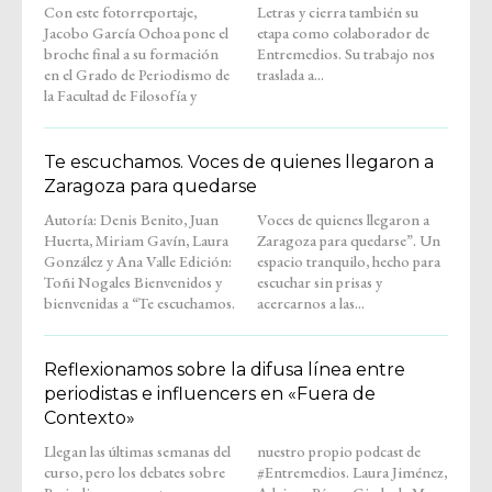
Con este fotorreportaje,
Letras y cierra también su
Jacobo García Ochoa pone el
etapa como colaborador de
broche final a su formación
Entremedios. Su trabajo nos
en el Grado de Periodismo de
traslada a...
la Facultad de Filosofía y
Te escuchamos. Voces de quienes llegaron a
Zaragoza para quedarse
Autoría: Denis Benito, Juan
Voces de quienes llegaron a
Huerta, Miriam Gavín, Laura
Zaragoza para quedarse”. Un
González y Ana Valle Edición:
espacio tranquilo, hecho para
Toñi Nogales Bienvenidos y
escuchar sin prisas y
bienvenidas a “Te escuchamos.
acercarnos a las...
Reflexionamos sobre la difusa línea entre
periodistas e influencers en «Fuera de
Contexto»
Llegan las últimas semanas del
nuestro propio podcast de
curso, pero los debates sobre
#Entremedios. Laura Jiménez,