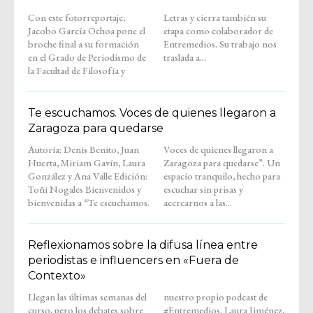
Con este fotorreportaje,
Letras y cierra también su
Jacobo García Ochoa pone el
etapa como colaborador de
broche final a su formación
Entremedios. Su trabajo nos
en el Grado de Periodismo de
traslada a...
la Facultad de Filosofía y
Te escuchamos. Voces de quienes llegaron a
Zaragoza para quedarse
Autoría: Denis Benito, Juan
Voces de quienes llegaron a
Huerta, Miriam Gavín, Laura
Zaragoza para quedarse”. Un
González y Ana Valle Edición:
espacio tranquilo, hecho para
Toñi Nogales Bienvenidos y
escuchar sin prisas y
bienvenidas a “Te escuchamos.
acercarnos a las...
Reflexionamos sobre la difusa línea entre
periodistas e influencers en «Fuera de
Contexto»
Llegan las últimas semanas del
nuestro propio podcast de
curso, pero los debates sobre
#Entremedios. Laura Jiménez,