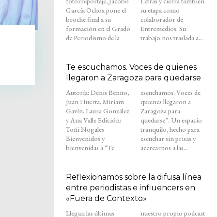
fotorreportaje, Jacobo
Letras y cierra también
García Ochoa pone el
su etapa como
broche final a su
colaborador de
formación en el Grado
Entremedios. Su
de Periodismo de la
trabajo nos traslada a...
Te escuchamos. Voces de quienes
llegaron a Zaragoza para quedarse
Autoría: Denis Benito,
escuchamos. Voces de
Juan Huerta, Miriam
quienes llegaron a
Gavín, Laura González
Zaragoza para
y Ana Valle Edición:
quedarse”. Un espacio
Toñi Nogales
tranquilo, hecho para
Bienvenidos y
escuchar sin prisas y
bienvenidas a “Te
acercarnos a las...
Reflexionamos sobre la difusa línea
entre periodistas e influencers en
«Fuera de Contexto»
Llegan las últimas
nuestro propio podcast