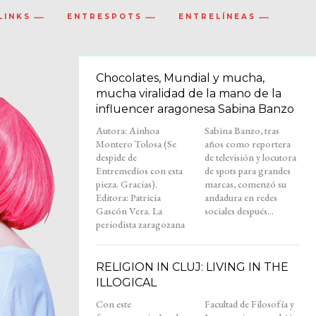
LINKS
ENTRESPOTS
ENTRELÍNEAS
Chocolates, Mundial y mucha,
mucha viralidad de la mano de la
influencer aragonesa Sabina Banzo
Autora: Ainhoa
Sabina Banzo, tras
Montero Tolosa (Se
años como reportera
despide de
de televisión y locutora
Entremedios con esta
de spots para grandes
pieza. Gracias).
marcas, comenzó su
Editora: Patricia
andadura en redes
Gascón Vera. La
sociales después...
periodista zaragozana
RELIGION IN CLUJ: LIVING IN THE
ILLOGICAL
Con este
Facultad de Filosofía y