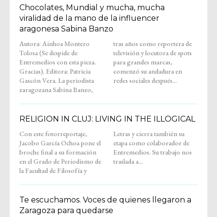
Chocolates, Mundial y mucha, mucha
viralidad de la mano de la influencer
aragonesa Sabina Banzo
Autora: Ainhoa Montero
tras años como reportera de
Tolosa (Se despide de
televisión y locutora de spots
Entremedios con esta pieza.
para grandes marcas,
Gracias). Editora: Patricia
comenzó su andadura en
Gascón Vera. La periodista
redes sociales después...
zaragozana Sabina Banzo,
RELIGION IN CLUJ: LIVING IN THE ILLOGICAL
Con este fotorreportaje,
Letras y cierra también su
Jacobo García Ochoa pone el
etapa como colaborador de
broche final a su formación
Entremedios. Su trabajo nos
en el Grado de Periodismo de
traslada a...
la Facultad de Filosofía y
Te escuchamos. Voces de quienes llegaron a
Zaragoza para quedarse