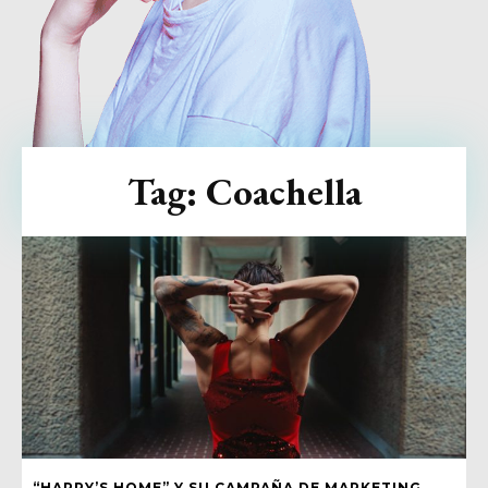
Tag:
Coachella
“HARRY’S HOME” Y SU CAMPAÑA DE MARKETING