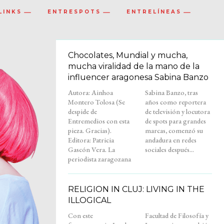
LINKS
ENTRESPOTS
ENTRELÍNEAS
Chocolates, Mundial y mucha,
mucha viralidad de la mano de la
influencer aragonesa Sabina Banzo
Autora: Ainhoa
Sabina Banzo, tras
Montero Tolosa (Se
años como reportera
despide de
de televisión y locutora
Entremedios con esta
de spots para grandes
pieza. Gracias).
marcas, comenzó su
Editora: Patricia
andadura en redes
Gascón Vera. La
sociales después...
periodista zaragozana
RELIGION IN CLUJ: LIVING IN THE
ILLOGICAL
Con este
Facultad de Filosofía y