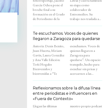
fotorreportaje, Jacobo
Letras y cierra también
García Ochoa pone el
su etapa como
broche final a su
colaborador de
formación en el Grado
Entremedios. Su
de Periodismo de la
trabajo nos traslada a...
Te escuchamos. Voces de quienes
llegaron a Zaragoza para quedarse
Autoría: Denis Benito,
escuchamos. Voces de
Juan Huerta, Miriam
quienes llegaron a
Gavín, Laura González
Zaragoza para
y Ana Valle Edición:
quedarse”. Un espacio
Toñi Nogales
tranquilo, hecho para
Bienvenidos y
escuchar sin prisas y
bienvenidas a “Te
acercarnos a las...
Reflexionamos sobre la difusa línea
entre periodistas e influencers en
«Fuera de Contexto»
Llegan las últimas
nuestro propio podcast