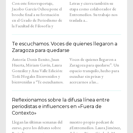
Con este fotorreportaje,
Letras y cierra también su
Jacobo García Ochoa pone el
etapa como colaborador de
broche final a su formación
Entremedios. Su trabajo nos
en el Grado de Periodismo de
traslada a...
la Facultad de Filosofía y
Te escuchamos. Voces de quienes llegaron a
Zaragoza para quedarse
Autoría: Denis Benito, Juan
Voces de quienes llegaron a
Huerta, Miriam Gavín, Laura
Zaragoza para quedarse”. Un
González y Ana Valle Edición:
espacio tranquilo, hecho para
Toñi Nogales Bienvenidos y
escuchar sin prisas y
bienvenidas a “Te escuchamos.
acercarnos a las...
Reflexionamos sobre la difusa línea entre
periodistas e influencers en «Fuera de
Contexto»
Llegan las últimas semanas del
nuestro propio podcast de
curso, pero los debates sobre
#Entremedios. Laura Jiménez,