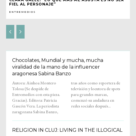
FIEL AL PERSONAJE”
ENTREMEDIOS
Chocolates, Mundial y mucha, mucha
viralidad de la mano de la influencer
aragonesa Sabina Banzo
Autora: Ainhoa Montero
tras años como reportera de
Tolosa (Se despide de
televisión y locutora de spots
Entremedios con esta pieza.
para grandes marcas,
Gracias). Editora: Patricia
comenzó su andadura en
Gascón Vera. La periodista
redes sociales después...
zaragozana Sabina Banzo,
RELIGION IN CLUJ: LIVING IN THE ILLOGICAL