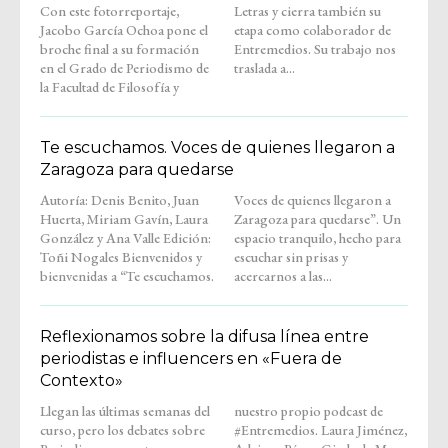
Con este fotorreportaje,
Letras y cierra también su
Jacobo García Ochoa pone el
etapa como colaborador de
broche final a su formación
Entremedios. Su trabajo nos
en el Grado de Periodismo de
traslada a...
la Facultad de Filosofía y
Te escuchamos. Voces de quienes llegaron a
Zaragoza para quedarse
Autoría: Denis Benito, Juan
Voces de quienes llegaron a
Huerta, Miriam Gavín, Laura
Zaragoza para quedarse”. Un
González y Ana Valle Edición:
espacio tranquilo, hecho para
Toñi Nogales Bienvenidos y
escuchar sin prisas y
bienvenidas a “Te escuchamos.
acercarnos a las...
Reflexionamos sobre la difusa línea entre
periodistas e influencers en «Fuera de
Contexto»
Llegan las últimas semanas del
nuestro propio podcast de
curso, pero los debates sobre
#Entremedios. Laura Jiménez,