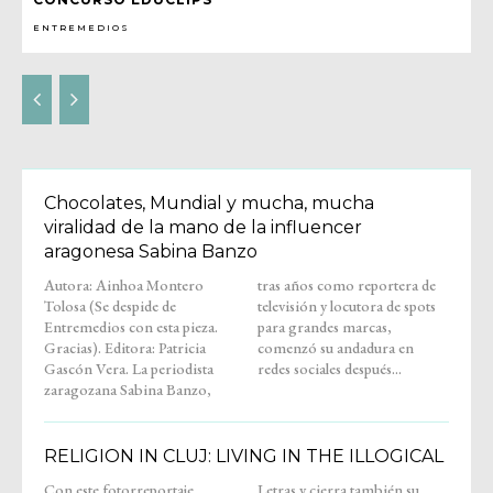
ENTREMEDIOS
Chocolates, Mundial y mucha, mucha
viralidad de la mano de la influencer
aragonesa Sabina Banzo
Autora: Ainhoa Montero
tras años como reportera de
Tolosa (Se despide de
televisión y locutora de spots
Entremedios con esta pieza.
para grandes marcas,
Gracias). Editora: Patricia
comenzó su andadura en
Gascón Vera. La periodista
redes sociales después...
zaragozana Sabina Banzo,
RELIGION IN CLUJ: LIVING IN THE ILLOGICAL
Con este fotorreportaje,
Letras y cierra también su