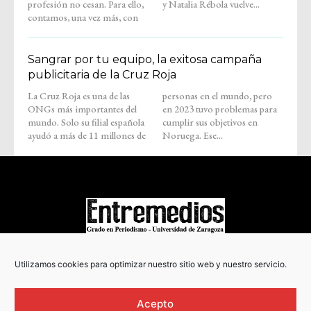
profesión no cesan. Para ello,
y Natalia Rébola vuelve...
contamos, una vez más, con
Sangrar por tu equipo, la exitosa campaña
publicitaria de la Cruz Roja
La Cruz Roja es una de las
personas en el mundo, pero
ONGs más importantes del
en 2023 tuvo problemas para
mundo. Solo su filial española
cumplir sus objetivos en
ayudó a más de 11 millones de
Noruega. Ese...
COPYRIGHT © 2022
Utilizamos cookies para optimizar nuestro sitio web y nuestro servicio.
Acepto