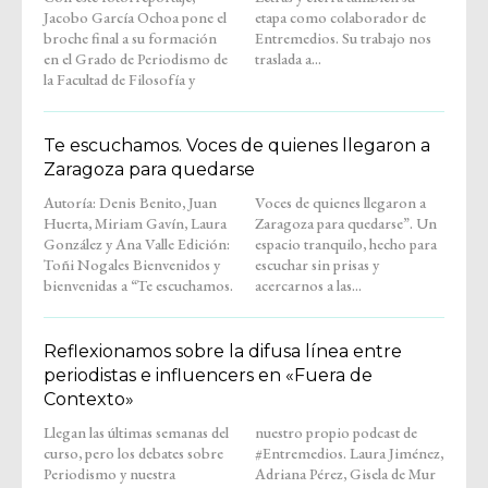
Jacobo García Ochoa pone el
etapa como colaborador de
broche final a su formación
Entremedios. Su trabajo nos
en el Grado de Periodismo de
traslada a...
la Facultad de Filosofía y
Te escuchamos. Voces de quienes llegaron a
Zaragoza para quedarse
Autoría: Denis Benito, Juan
Voces de quienes llegaron a
Huerta, Miriam Gavín, Laura
Zaragoza para quedarse”. Un
González y Ana Valle Edición:
espacio tranquilo, hecho para
Toñi Nogales Bienvenidos y
escuchar sin prisas y
bienvenidas a “Te escuchamos.
acercarnos a las...
Reflexionamos sobre la difusa línea entre
periodistas e influencers en «Fuera de
Contexto»
Llegan las últimas semanas del
nuestro propio podcast de
curso, pero los debates sobre
#Entremedios. Laura Jiménez,
Periodismo y nuestra
Adriana Pérez, Gisela de Mur