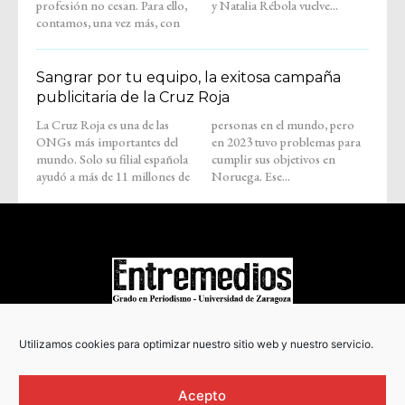
profesión no cesan. Para ello,
y Natalia Rébola vuelve...
contamos, una vez más, con
Sangrar por tu equipo, la exitosa campaña
publicitaria de la Cruz Roja
La Cruz Roja es una de las
personas en el mundo, pero
ONGs más importantes del
en 2023 tuvo problemas para
mundo. Solo su filial española
cumplir sus objetivos en
ayudó a más de 11 millones de
Noruega. Ese...
COPYRIGHT © 2022
Utilizamos cookies para optimizar nuestro sitio web y nuestro servicio.
Acepto