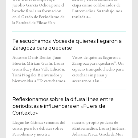
Jacobo García Ochoa pone el
etapa como colaborador de
broche final a su formación
Entremedios. Su trabajo nos
en el Grado de Periodismo de
traslada a...
la Facultad de Filosofía y
Te escuchamos. Voces de quienes llegaron a
Zaragoza para quedarse
Autoría: Denis Benito, Juan
Voces de quienes llegaron a
Huerta, Miriam Gavín, Laura
Zaragoza para quedarse”. Un
González y Ana Valle Edición:
espacio tranquilo, hecho para
Toñi Nogales Bienvenidos y
escuchar sin prisas y
bienvenidas a “Te escuchamos.
acercarnos a las...
Reflexionamos sobre la difusa línea entre
periodistas e influencers en «Fuera de
Contexto»
Llegan las últimas semanas del
nuestro propio podcast de
curso, pero los debates sobre
#Entremedios. Laura Jiménez,
Periodismo y nuestra
Adriana Pérez, Gisela de Mur