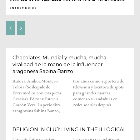
ENTREMEDIOS
Chocolates, Mundial y mucha, mucha
viralidad de la mano de la influencer
aragonesa Sabina Banzo
Autora: Ainhoa Montero
tras años como reportera de
Tolosa (Se despide de
televisión y locutora de spots
Entremedios con esta pieza.
para grandes marcas,
Gracias). Editora: Patricia
comenzó su andadura en
Gascón Vera. La periodista
redes sociales después...
zaragozana Sabina Banzo,
RELIGION IN CLUJ: LIVING IN THE ILLOGICAL
Con este fotorreportaje,
Letras y cierra también su