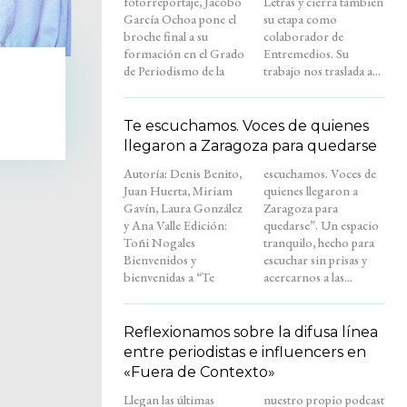
fotorreportaje, Jacobo
Letras y cierra también
García Ochoa pone el
su etapa como
broche final a su
colaborador de
formación en el Grado
Entremedios. Su
de Periodismo de la
trabajo nos traslada a...
Te escuchamos. Voces de quienes
llegaron a Zaragoza para quedarse
Autoría: Denis Benito,
escuchamos. Voces de
Juan Huerta, Miriam
quienes llegaron a
Gavín, Laura González
Zaragoza para
y Ana Valle Edición:
quedarse”. Un espacio
Toñi Nogales
tranquilo, hecho para
Bienvenidos y
escuchar sin prisas y
bienvenidas a “Te
acercarnos a las...
Reflexionamos sobre la difusa línea
entre periodistas e influencers en
«Fuera de Contexto»
Llegan las últimas
nuestro propio podcast