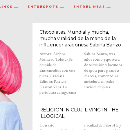
LINKS
ENTRESPOTS
ENTRELÍNEAS
Chocolates, Mundial y mucha,
mucha viralidad de la mano de la
influencer aragonesa Sabina Banzo
Autora: Ainhoa
Sabina Banzo, tras
Montero Tolosa (Se
años como reportera
despide de
de televisión y locutora
Entremedios con esta
de spots para grandes
pieza. Gracias).
marcas, comenzó su
Editora: Patricia
andadura en redes
Gascón Vera. La
sociales después...
periodista zaragozana
RELIGION IN CLUJ: LIVING IN THE
ILLOGICAL
Con este
Facultad de Filosofía y