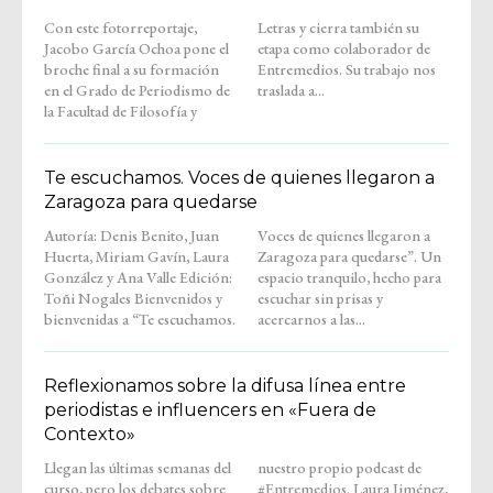
Con este fotorreportaje,
Letras y cierra también su
Jacobo García Ochoa pone el
etapa como colaborador de
broche final a su formación
Entremedios. Su trabajo nos
en el Grado de Periodismo de
traslada a...
la Facultad de Filosofía y
Te escuchamos. Voces de quienes llegaron a
Zaragoza para quedarse
Autoría: Denis Benito, Juan
Voces de quienes llegaron a
Huerta, Miriam Gavín, Laura
Zaragoza para quedarse”. Un
González y Ana Valle Edición:
espacio tranquilo, hecho para
Toñi Nogales Bienvenidos y
escuchar sin prisas y
bienvenidas a “Te escuchamos.
acercarnos a las...
Reflexionamos sobre la difusa línea entre
periodistas e influencers en «Fuera de
Contexto»
Llegan las últimas semanas del
nuestro propio podcast de
curso, pero los debates sobre
#Entremedios. Laura Jiménez,