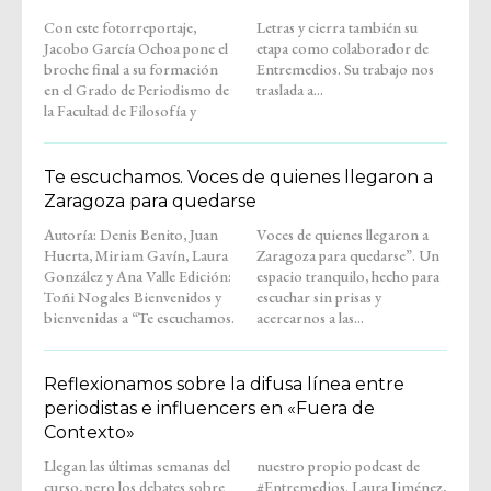
Con este fotorreportaje,
Letras y cierra también su
Jacobo García Ochoa pone el
etapa como colaborador de
broche final a su formación
Entremedios. Su trabajo nos
en el Grado de Periodismo de
traslada a...
la Facultad de Filosofía y
Te escuchamos. Voces de quienes llegaron a
Zaragoza para quedarse
Autoría: Denis Benito, Juan
Voces de quienes llegaron a
Huerta, Miriam Gavín, Laura
Zaragoza para quedarse”. Un
González y Ana Valle Edición:
espacio tranquilo, hecho para
Toñi Nogales Bienvenidos y
escuchar sin prisas y
bienvenidas a “Te escuchamos.
acercarnos a las...
Reflexionamos sobre la difusa línea entre
periodistas e influencers en «Fuera de
Contexto»
Llegan las últimas semanas del
nuestro propio podcast de
curso, pero los debates sobre
#Entremedios. Laura Jiménez,