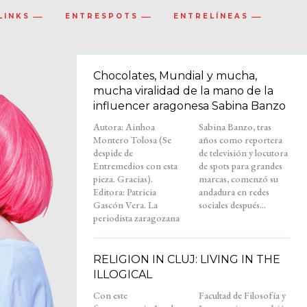
LINKS
ENTRESPOTS
ENTRELÍNEAS
Chocolates, Mundial y mucha,
mucha viralidad de la mano de la
influencer aragonesa Sabina Banzo
Autora: Ainhoa
Sabina Banzo, tras
Montero Tolosa (Se
años como reportera
despide de
de televisión y locutora
Entremedios con esta
de spots para grandes
pieza. Gracias).
marcas, comenzó su
Editora: Patricia
andadura en redes
Gascón Vera. La
sociales después...
periodista zaragozana
RELIGION IN CLUJ: LIVING IN THE
ILLOGICAL
Con este
Facultad de Filosofía y