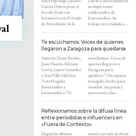
fotorreportaje, Jacobo
Letras y cierra también
García Ochoa pone el
su etapa como
broche final a su
colaborador de
formación en el Grado
Entremedios. Su
de Periodismo de la
trabajo nos traslada a...
al
Te escuchamos. Voces de quienes
llegaron a Zaragoza para quedarse
Autoría: Denis Benito,
escuchamos. Voces de
Juan Huerta, Miriam
quienes llegaron a
Gavín, Laura González
Zaragoza para
y Ana Valle Edición:
quedarse”. Un espacio
Toñi Nogales
tranquilo, hecho para
Bienvenidos y
escuchar sin prisas y
bienvenidas a “Te
acercarnos a las...
Reflexionamos sobre la difusa línea
entre periodistas e influencers en
«Fuera de Contexto»
Llegan las últimas
nuestro propio podcast