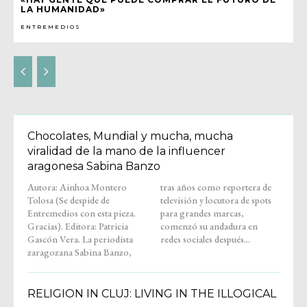
LA HUMANIDAD»
ENTREMEDIOS
Chocolates, Mundial y mucha, mucha
viralidad de la mano de la influencer
aragonesa Sabina Banzo
Autora: Ainhoa Montero
tras años como reportera de
Tolosa (Se despide de
televisión y locutora de spots
Entremedios con esta pieza.
para grandes marcas,
Gracias). Editora: Patricia
comenzó su andadura en
Gascón Vera. La periodista
redes sociales después...
zaragozana Sabina Banzo,
RELIGION IN CLUJ: LIVING IN THE ILLOGICAL