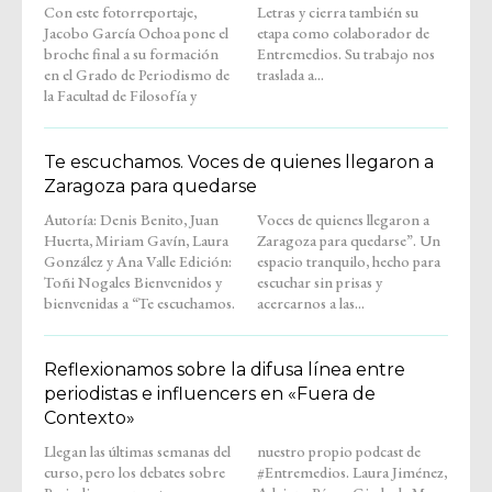
Con este fotorreportaje,
Letras y cierra también su
Jacobo García Ochoa pone el
etapa como colaborador de
broche final a su formación
Entremedios. Su trabajo nos
en el Grado de Periodismo de
traslada a...
la Facultad de Filosofía y
Te escuchamos. Voces de quienes llegaron a
Zaragoza para quedarse
Autoría: Denis Benito, Juan
Voces de quienes llegaron a
Huerta, Miriam Gavín, Laura
Zaragoza para quedarse”. Un
González y Ana Valle Edición:
espacio tranquilo, hecho para
Toñi Nogales Bienvenidos y
escuchar sin prisas y
bienvenidas a “Te escuchamos.
acercarnos a las...
Reflexionamos sobre la difusa línea entre
periodistas e influencers en «Fuera de
Contexto»
Llegan las últimas semanas del
nuestro propio podcast de
curso, pero los debates sobre
#Entremedios. Laura Jiménez,